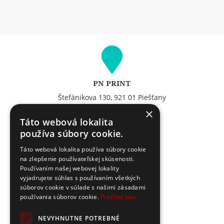
PN PRINT
Štefánikova 130, 921 01 Piešťany
GPS: 48.601120,17.831539
×
Navigovať do PN PRINT
Táto webová lokalita
používa súbory cookie.
Táto webová lokalita používa súbory cookie
na zlepšenie používateľskej skúsenosti.
Volajte
Používaním našej webovej lokality
vyjadrujete súhlas s používaním všetkých
00421 33 77 260 75
súborov cookie v súlade s našimi zásadami
používania súborov cookie.
Prečítať viac
NEVYHNUTNE POTREBNÉ