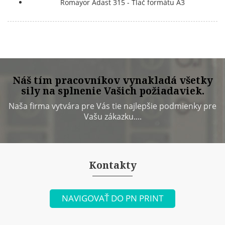
Romayor Adast 315 - Tlač formátu A3
Náš tím pracovníkov vynakladá všetky
sily na splnenie Vašich požiadaviek.
Naša firma vytvára pre Vás tie najlepšie podmienky pre
Vašu zákazku....
Kontakty
NAVIGOVAŤ DO PN PRINT